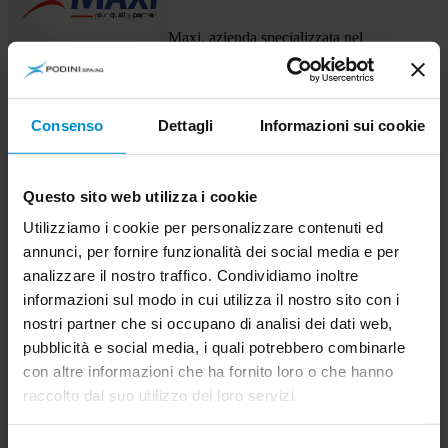
Maxi, azienda specializzata nel
commercio di zucchero
vanta, da oltre 50 anni, una solida
esperienza fornendo le principali realtà produttive italiane nel settore
alimentare, chimico e farmaceutico. Grazie ad una rete di
distribuzione estesa su tutto il territorio nazionale e ad un team di
Consenso
Dettagli
Informazioni sui cookie
esperti collaboratori, Maxi è in grado di soddisfare le esigenze di
ogni cliente con flessibilità, professionalità e rapidità di gestione.
Al sito MAXI »
Questo sito web utilizza i cookie
Il vostro spazio è il nostro mondo
Utilizziamo i cookie per personalizzare contenuti ed
annunci, per fornire funzionalità dei social media e per
PREST realizza
progetti immobiliari
con equilibrio,
analizzare il nostro traffico. Condividiamo inoltre
armonia e qualità avvalendosi delle più moderne tecniche di
informazioni sul modo in cui utilizza il nostro sito con i
costruzione nel rispetto delle più avanzate certificazioni energetiche
"casaclima". Ogni idea è studiata e realizzata da un team di
nostri partner che si occupano di analisi dei dati web,
professionisti ed esperti che collaborano per garantire il massimo
pubblicità e social media, i quali potrebbero combinarle
risultato.
con altre informazioni che ha fornito loro o che hanno
Al sito PREST »
raccolto dal suo utilizzo dei loro servizi.
Al servizio del vostro successo