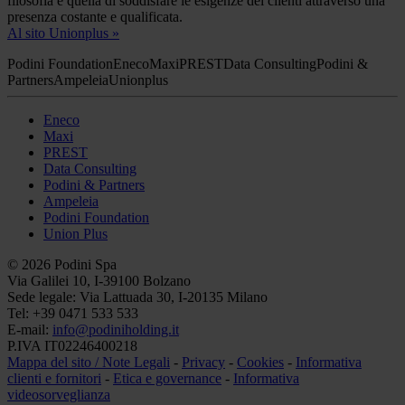
filosofia è quella di soddisfare le esigenze dei clienti attraverso una
presenza costante e qualificata.
Al sito Unionplus »
Podini Foundation
Eneco
Maxi
PREST
Data Consulting
Podini &
Partners
Ampeleia
Unionplus
Eneco
Maxi
PREST
Data Consulting
Podini & Partners
Ampeleia
Podini Foundation
Union Plus
© 2026 Podini Spa
Via Galilei 10, I-39100 Bolzano
Sede legale: Via Lattuada 30, I-20135 Milano
Tel: +39 0471 533 533
E-mail:
info@
podiniholding.it
P.IVA IT02246400218
Mappa del sito / Note Legali
-
Privacy
-
Cookies
-
Informativa
clienti e fornitori
-
Etica e governance
-
Informativa
videosorveglianza