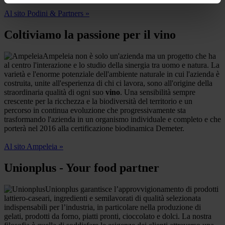
Al sito Podini & Partners »
Coltiviamo la passione per il vino
Ampeleia non è solo un'azienda ma un progetto che ha
al centro l'interazione e lo studio della sinergia tra uomo e natura. La
varietà e l'enorme potenziale dell'ambiente naturale in cui l'azienda è
costruita, unite all'esperienza di chi ci lavora, sono all'origine della
straordinaria qualità di ogni suo
vino
. Una sensibilità sempre
crescente per la ricchezza e la biodiversità del territorio e un
percorso in continua evoluzione che progressivamente sta
trasformando l'azienda in un organismo individuale e completo e che
porterà nel 2016 alla certificazione biodinamica Demeter.
Al sito Ampeleia »
Unionplus - Your food partner
Unionplus garantisce l’approvvigionamento di prodotti
lattiero-caseari, ingredienti e semilavorati di qualità selezionata
indispensabili per l’industria, in particolare nella produzione di
gelati, prodotti da forno, piatti pronti, cioccolato e dolci. La nostra