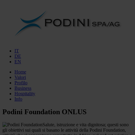
IT
DE
EN
Home
Valori
Profilo
Business
Hospitality
Info
Podini Foundation ONLUS
Salute, istruzione e vita dignitosa; questi sono
gli obiettivi sui quali si basano le attività della Podini Foundation,