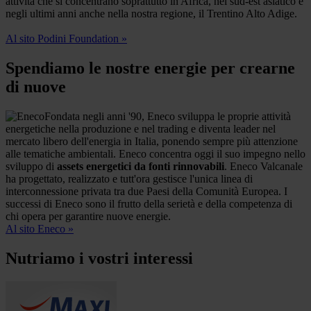
attività che si concentrano soprattutto in Africa, nel sud-est asiatico e
negli ultimi anni anche nella nostra regione, il Trentino Alto Adige.
Al sito Podini Foundation »
Spendiamo le nostre energie per crearne
di nuove
Fondata negli anni '90, Eneco sviluppa le proprie attività
energetiche nella produzione e nel trading e diventa leader nel
mercato libero dell'energia in Italia, ponendo sempre più attenzione
alle tematiche ambientali. Eneco concentra oggi il suo impegno nello
sviluppo di
assets energetici da fonti
rinnovabili
. Eneco Valcanale
ha progettato, realizzato e tutt'ora gestisce l'unica linea di
interconnessione privata tra due Paesi della Comunità Europea. I
successi di Eneco sono il frutto della serietà e della competenza di
chi opera per garantire nuove energie.
Al sito Eneco »
Nutriamo i vostri interessi