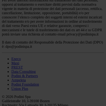
Per avere ulteriori informazioni sul trattamento dei dati personali,
opporsi al trattamento o esercitare diritti previsti dalla normativa
vigente in materia di protezione dei dati personali (accesso, rettifica,
cancellazione, limitazione, opposizione, portabilità) e/o per
conoscere l’elenco completo dei soggetti interni ed esterni incaricati
del trattamento e/o per avere informazioni in ordine al trasferimento
di dati verso Paesi extra UE e relative garanzie, compresi i
meccanismi e le tutele di trasferimento dei dati ex art 44 e ss GDPR
potrà inviare una richiesta al contatto email
privacy@podinispa.it
Il dato di contatto del Responsabile della Protezione dei Dati (DPO)
è: dpo@podinispa.it
Eneco
Maxi
PREST
Data Consulting
Podini & Partners
Ampeleia
Podini Foundation
Union Plus
© 2026 Podini Spa
Galileistraße 10, I-39100 Bozen
Rechtssitz: Via Lattuada 30, I-20135 Milano