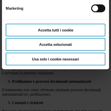
all’Autorità di controllo
Marketing
L’interessato, ai sensi degli artt 15-22 del Reg. UE 679/2016 ha il
diritto in qualunque momento di richiedere l’accesso ai propri dati
personali, la rettifica, la cancellazione, la limitazione degli stessi, di
opporsi al trattamento e di esercitare il diritto alla portabilità dei dati.
Accetta tutti i cookie
In ogni caso, l’interessato ha il diritto di revocare in ogni momento il
consenso eventualmente prestato al trattamento dei dati, senza
pregiudicare la liceità del trattamento basato sul consenso prestato
Accetta selezionati
prima della revoca.
In caso di presunta violazione l’interessato, ricorrendone i
Usa solo i cookie necessari
presupposti, ha inoltre il diritto di proporre reclamo ad una Autorità
di controllo sul trattamento dei dati posta nello stato membro UE
dove egli risiede abitualmente o nello Stato UE in cui lavora o in cui
è avvenuta la presenta violazione.
Profilazione e processi decisionali automatizzati
Il trattamento non viene effettuato mediante processi decisionali
automatizzati (es. profilazione).
Contatti e richieste