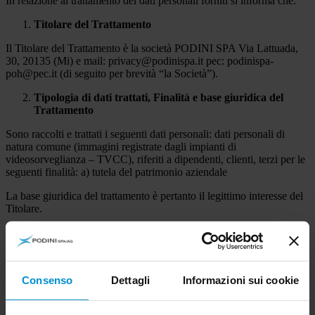
In relazione al trattamento dei dati personali forniti si informa che:
Titolare del Trattamento
Il Titolare del Trattamento è la società PODINI SPA Via Lattuada,
30, 20135 (Mi) e mail:
privacy@podinispa.it
pec: podinispa-
poh@pec.it (di seguito per brevità “la Società”).
Tipologia di dati trattati, Finalità e base giuridica del
Trattamento
Sono raccolti e trattati i seguenti dati personali: dati personali di
natura comune (immagini registrate dagli impianti di
videosorveglianza – TVCC), riferiti a dipendenti, clienti, terzi per le
seguenti finalità: a) tutela del patrimonio aziendale
La base giuridica del trattamento è pertanto il legittimo interesse del
Titolare.
Comunicazione dei dati a terzi - Destinatari dei dati
La Società potrà comunicare i dati trattati per le finalità di cui sopra
a: i) soggetti e amministratori di sistema incaricati al trattamento dei
Consenso
Dettagli
Informazioni sui cookie
dati rilevati dai sistemi di videosorveglianza; ii) Società che gestisce
gli impianti di videosorveglianza o manutenzione; iii) Forze
dell’Ordine; iv) consulenti in caso di contestazioni.